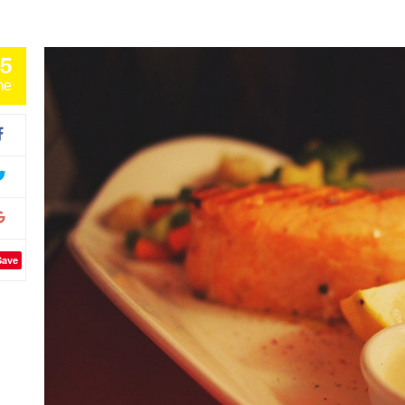
5
ne
Save