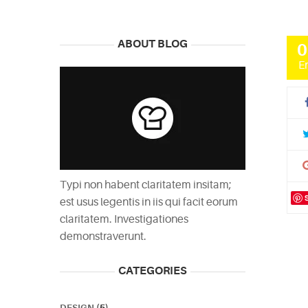
ABOUT BLOG
0
E
Typi non habent claritatem insitam;
est usus legentis in iis qui facit eorum
claritatem. Investigationes
demonstraverunt.
CATEGORIES
DESIGN
(5)