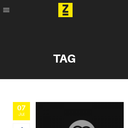
TAG
07
Jul